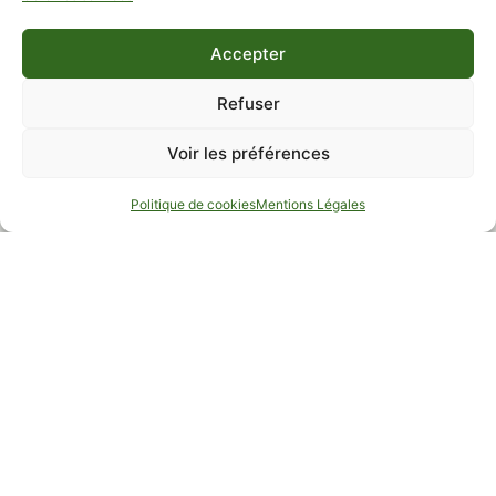
Accepter
Refuser
Voir les préférences
RÉSERVER
Offres Spéciales
Coffrets Cadeaux
Politique de cookies
Mentions Légales