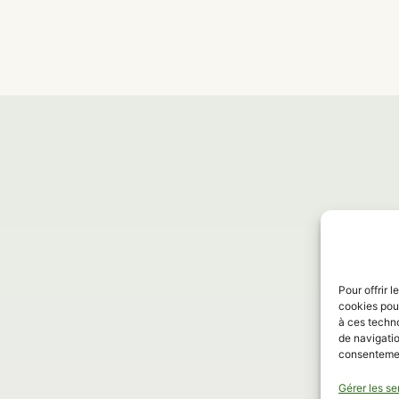
 vos meilleurs mom
nous sur instagram
Pour offrir 
cookies pour
à ces techn
de navigatio
consentement
INSTAGRAM
Gérer les se