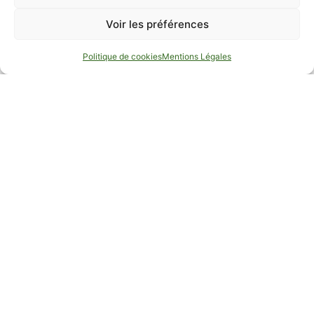
Voir les préférences
RÉSERVER
Offres Spéciales
Coffrets Cadeaux
Politique de cookies
Mentions Légales
Tourisme & circuits
touristiques
Lors de votre séjour au Château, de nombreuses activités
s’offrent à vous : villages pittoresques comme Vaison-la-
Romaine ou Séguret, sites emblématiques tels
qu’Avignon ou le Pont du Gard, et découverte des grands
vignobles de la Vallée du Rhône, de Gigondas à
Châteauneuf-du-Pape. Notre équipe se tient à votre
disposition pour vous guider et vous aider à façonner un
séjour sur mesure, selon vos envies.