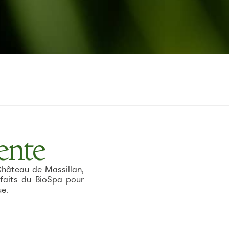
ente
Château de Massillan,
enfaits du BioSpa pour
ue.