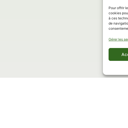
Pour offrir 
cookies pour
à ces techn
 vos meilleurs mom
de navigatio
consentement
nous sur instagram
Gérer les se
Ac
INSTAGRAM