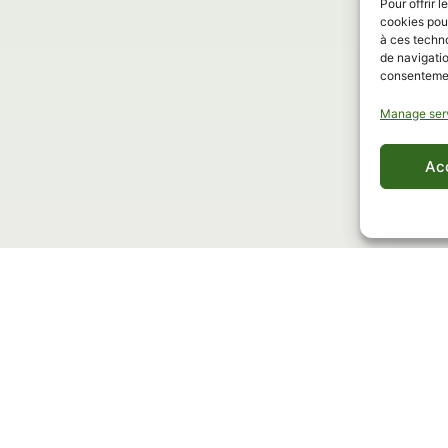
Pour offrir 
cookies pour
à ces techn
our best moments wi
de navigatio
consentement
Instagram
Manage ser
Ac
INSTAGRAM