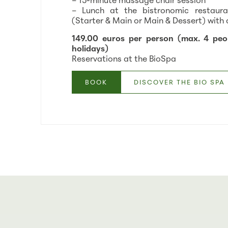
– 15-minute massage chair session
– Lunch at the bistronomic restaur
(Starter & Main or Main & Dessert) with
149.00 euros per person (max. 4 peop
holidays)
Reservations at the BioSpa
BOOK
DISCOVER THE BIO SPA