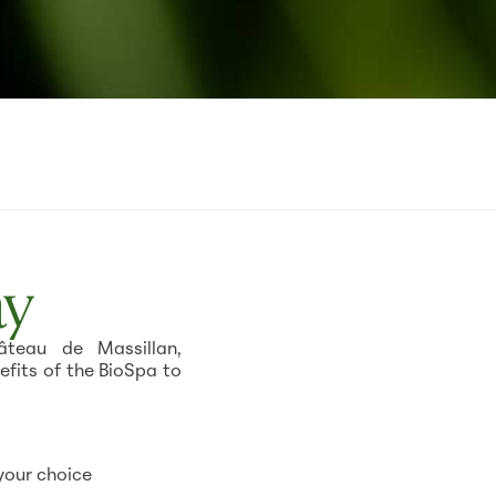
ay
âteau de Massillan,
efits of the BioSpa to
your choice