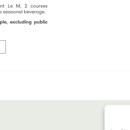
ant Le M, 2 courses
 a seasonal beverage.
le, excluding public